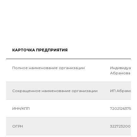
КАРТОЧКА ПРЕДПРИЯТИЯ
Полное наименование организации
Индивидуаль
Абрамова Ев
Сокращенное наименование организации
ИП Абрамова
ИНН/КПП
720212637530
ОГРН
32272320007