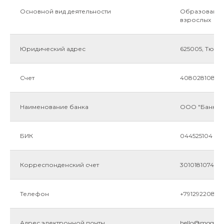
Основной вид деятельности
Образование
взрослых
Юридический адрес
625005, Тюмен
Счет
408028108015
Наименование банка
ООО "Банк То
Ссылки
БИК
044525104
О школе
Стоимость
Корреспонденский счет
3010181074537
ЦСО
Могу и Буду
Блог
2026
Вакансии
Телефон
+79129220846
Мы в соцсетях
Отзывы
Адрес электронной почты
hello@moguib